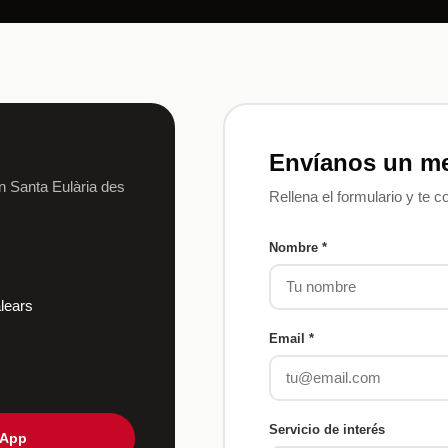
Envíanos un m
 Santa Eulària des
Rellena el formulario y te 
Nombre *
alears
Email *
Servicio de interés
sApp