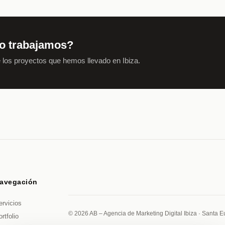
o trabajamos?
 los proyectos que hemos llevado en Ibiza.
avegación
ervicios
© 2026 AB – Agencia de Marketing Digital Ibiza · Santa Eu
rtfolio